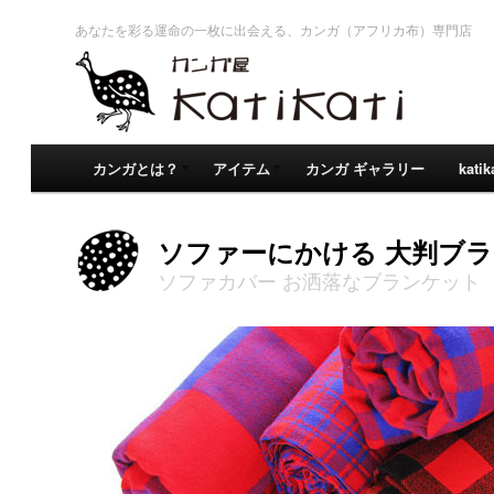
あなたを彩る運命の一枚に出会える、カンガ（アフリカ布）専門店
カンガとは？
アイテム
カンガ ギャラリー
kati
ソファーにかける 大判ブ
ソファカバー お洒落なブランケット