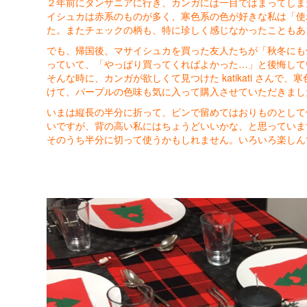
２年前にタンザニアに行き、カンガには一目ではまってしま
イシュカは赤系のものが多く、寒色系の色が好きな私は「使
た。またチェックの柄も、特に珍しく感じなかったこともあ
でも、帰国後、マサイシュカを買った友人たちが「秋冬にも
っていて、「やっぱり買ってくればよかった…」と後悔して
そんな時に、カンガが欲しくて見つけた katikati さん
けて、パープルの色味も気に入って購入させていただきまし
いまは縦長の半分に折って、ピンで留めてはおりものとして
いですが、背の高い私にはちょうどいいかな、と思っていま
そのうち半分に切って使うかもしれません。いろいろ楽しん