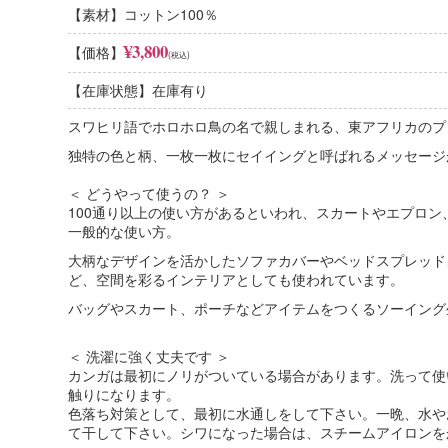
【素材】コットン100％
コットン100%
¥3,800
【価格】
(税込)
肌触りのよさ、安心感
コットンは繊維の中で「肌触りのよさ」に優れています。デリケー
【在庫状態】在庫有り
です。吸水性に優れていて、夏は涼しく冬には暖かいという特徴が
スワヒリ語でホロホロ鳥の名で親しまれる、東アフリカのプリン
綿×ポリエステル混紡
扱いやすさ、機能的
独特の色と柄、一枚一枚にセイイングと呼ばれるメッセージ
混紡の目的はそれぞれの繊維の長所を組み合わせることです。２つ
く（ポリエステルの特徴）、肌触りがよく涼しい（綿の特徴）布と
＜ どうやって使うの？ ＞
100通り以上の使い方があるといわれ、スカートやエプロ
一般的な使い方。
大柄なデザインを活かしたソファカバーやベッドスプレッド
ど、空間を彩るインテリアとしても使われています。
バッグやスカート、ポーチなどアイテムをつくるソーイング
＜ 洗濯に強く丈夫です ＞
カンガは最初にノリがついている場合があります。洗って使
触りになります。
色落ち対策として、最初に水通しをして下さい。一晩、水や
て干して下さい。シワになった場合は、スチームアイロンを