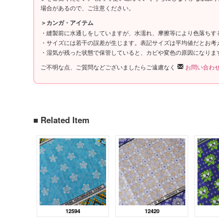
場合があるので、ご注意ください。
＞カンガ・アイテム
・縫製前に水通しをしていますが、水濡れ、摩擦等により色落ちす
・サイズには若干の誤差が生じます。表記サイズは平均値だとお考
・湿気が残った状態で保管していると、カビや変色の原因になりま
ご不明な点、ご質問などございましたらご遠慮なく
お問い合わ
■ Related Item
12594
12420