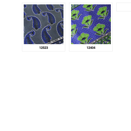
12523
12404