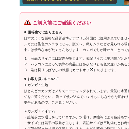
ご購入前にご確認ください
●
優等生ではありません
日本のような厳格な品質基準がアフリカ諸国には適用されていませ
ンガには染色のムラやにじみ、版ズレ、織りムラなどが見られる場
中には優秀な布がたくさんあります。カンガでしか味わうことので
１．商品のサイズには誤差が生じます。表記サイズは平均値だとお
２．パソコンによって実際の商品とは多少なりとも色の違いがある
３．端は切りっぱなしの状態（
カットオフ
）のままです。
●
お取り扱いについて
＞カンガ・生地
ほとんどのカンガはノリでコーティングされています。最初に水通
ジをご覧ください。 洗って使い込んでいくうちにしなやかな肌触
場合があるので、ご注意ください。
＞カンガ・アイテム
・縫製前に水通しをしていますが、水濡れ、摩擦等により色落ちす
・サイズには若干の誤差が生じます。表記サイズは平均値だとお考
・湿気が残った状態で保管していると、カビや変色の原因になりま