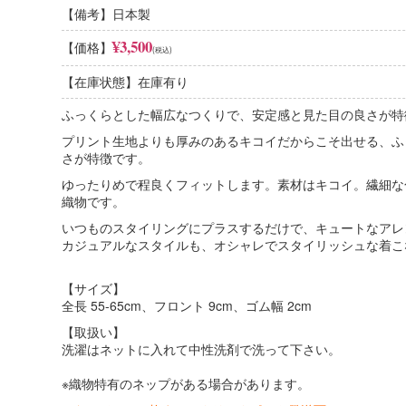
コットン100%
【備考】日本製
肌触りのよさ、安心感
コットンは繊維の中で「肌触りのよさ」に優れています。デリケー
¥3,500
【価格】
(税込)
です。吸水性に優れていて、夏は涼しく冬には暖かいという特徴が
【在庫状態】在庫有り
綿×ポリエステル混紡
扱いやすさ、機能的
ふっくらとした幅広なつくりで、安定感と見た目の良さが特
混紡の目的はそれぞれの繊維の長所を組み合わせることです。２つ
プリント生地よりも厚みのあるキコイだからこそ出せる、ふ
く（ポリエステルの特徴）、肌触りがよく涼しい（綿の特徴）布と
さが特徴です。
ゆったりめで程良くフィットします。素材はキコイ。繊細な
織物です。
いつものスタイリングにプラスするだけで、キュートなアレ
カジュアルなスタイルも、オシャレでスタイリッシュな着こ
【サイズ】
全長 55-65cm、フロント 9cm、ゴム幅 2cm
【取扱い】
洗濯はネットに入れて中性洗剤で洗って下さい。
※織物特有のネップがある場合があります。