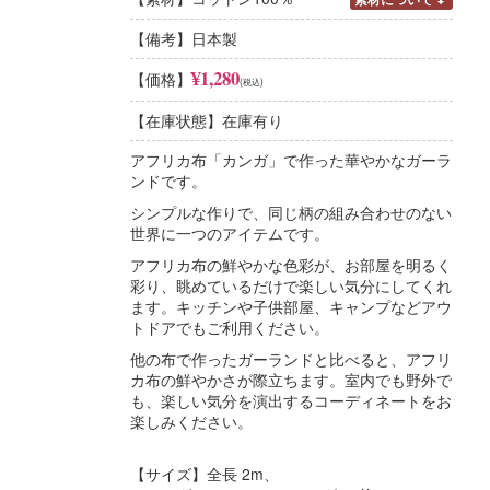
コットン100%
【備考】日本製
肌触りのよさ、安心感
コットンは繊維の中で「肌触りのよさ」に優れて
¥1,280
【価格】
(税込)
います。デリケートな肌もやさしく包み込んでく
れる自然の繊維です。吸水性に優れていて、夏は
【在庫状態】在庫有り
涼しく冬には暖かいという特徴があります。
アフリカ布「カンガ」で作った華やかなガーラ
綿×ポリエステル混紡
ンドです。
扱いやすさ、機能的
シンプルな作りで、同じ柄の組み合わせのない
混紡の目的はそれぞれの繊維の長所を組み合わせ
世界に一つのアイテムです。
ることです。２つの素材を組み合わせることで、
シワになりにくく（ポリエステルの特徴）、肌触
アフリカ布の鮮やかな色彩が、お部屋を明るく
りがよく涼しい（綿の特徴）布となります。
彩り、眺めているだけで楽しい気分にしてくれ
ます。キッチンや子供部屋、キャンプなどアウ
トドアでもご利用ください。
他の布で作ったガーランドと比べると、アフリ
カ布の鮮やかさが際立ちます。室内でも野外で
も、楽しい気分を演出するコーディネートをお
楽しみください。
【サイズ】全長 2m、