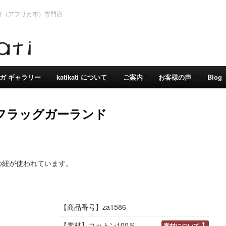
ガ（アフリカ布）専門店
ガ ギャラリー
katikati について
ご案内
お客様の声
Blog
フラッグガーランド
の紐が使われています。
【商品番号】za1586
【素材】コットン100％
素材について