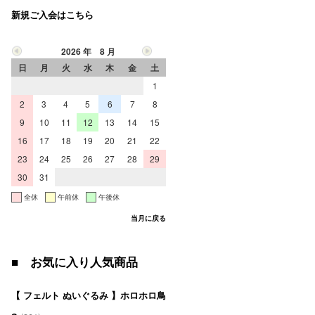
新規ご入会はこちら
2026 年 8 月
日
月
火
水
木
金
土
1
2
3
4
5
6
7
8
9
10
11
12
13
14
15
16
17
18
19
20
21
22
23
24
25
26
27
28
29
30
31
全休
午前休
午後休
当月に戻る
■ お気に入り人気商品
【 フェルト ぬいぐるみ 】ホロホロ鳥