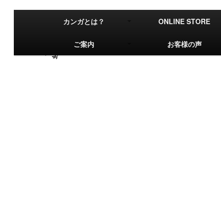
あなたを彩る運命の一枚に出会える、カンガ（アフリカ布）専門店
カンガとは？
ONLINE STORE
ご案内
お客様の声
voice0504–皆でごろご
リビングで使うブランケット
兵庫県 K 様（マサイブランケット）
たった今、受け取りました。楽しみに待っていたので嬉しか
私がアフリカ布やインド布が好きなことと、家族が増え、皆
け布がほしいなぁと思ったので探しておりましたところこの
大切な家族と共に、大切に大切に使っていきます。ありがと