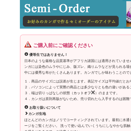
ご購入前にご確認ください
優等生ではありません！
日本のような厳格な品質基準がアフリカ諸国には適用されていませ
ンガには染色のムラやにじみ、版ズレ、織りムラなどが見られる場
中には優秀な布がたくさんあります。カンガでしか味わうことので
１．商品のサイズには誤差が生じます。表記サイズは平均値だとお
２．パソコンによって実際の商品とは多少なりとも色の違いがある
３．端は切りっぱなしの状態（
カットオフ
）のままです。
４．カンガは原則再版がないため、売り切れたら入手するのは困難
お取り扱いについて
カンガ生地
ほとんどのカンガはノリでコーティングされています。最初に水通
ージをご覧ください。 洗って使い込んでいくうちにしなやかな肌