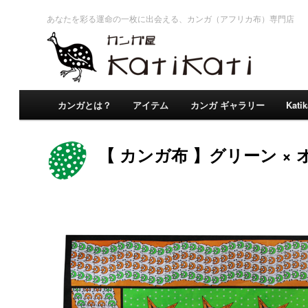
あなたを彩る運命の一枚に出会える、カンガ（アフリカ布）専門店
カンガとは？
アイテム
カンガ ギャラリー
Kati
【 カンガ布 】グリーン ×