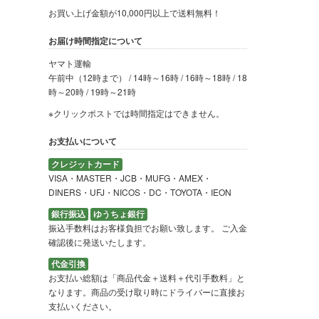
お買い上げ金額が10,000円以上で送料無料！
お届け時間指定について
ヤマト運輸
午前中（12時まで） / 14時～16時 / 16時～18時 / 18
時～20時 / 19時～21時
※クリックポストでは時間指定はできません。
お支払いについて
クレジットカード
VISA・MASTER・JCB・MUFG・AMEX・
DINERS・UFJ・NICOS・DC・TOYOTA・IEON
銀行振込
ゆうちょ銀行
振込手数料はお客様負担でお願い致します。 ご入金
確認後に発送いたします。
代金引換
お支払い総額は「商品代金＋送料＋代引手数料」と
なります。商品の受け取り時にドライバーに直接お
支払いください。