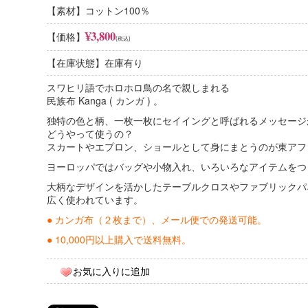
【素材】コットン100％
コットン100%
¥3,800
【価格】
(税込)
肌触りのよさ、安心感
コットンは繊維の中で「肌触りのよさ」に優れています。デリケー
【在庫状態】在庫有り
です。吸水性に優れていて、夏は涼しく冬には暖かいという特徴が
スワヒリ語でホロホロ鳥の名で親しまれる
綿×ポリエステル混紡
民族布 Kanga ( カンガ ) 。
扱いやすさ、機能的
混紡の目的はそれぞれの繊維の長所を組み合わせることです。２つ
独特の色と柄、一枚一枚にセイイングと呼ばれるメッセージ
く（ポリエステルの特徴）、肌触りがよく涼しい（綿の特徴）布と
どうやって使うの？
スカートやエプロン、ショールとして身にまとうのが東アフ
ヨーロッパではバッグや小物入れ、いろいろなアイテムをつ
大柄なデザインを活かしたテーブルクロスやファブリックパ
広く使われています。
● カンガ布（２枚まで）、メール便での発送可能。
● 10,000円以上購入で送料無料。
お気に入りに追加