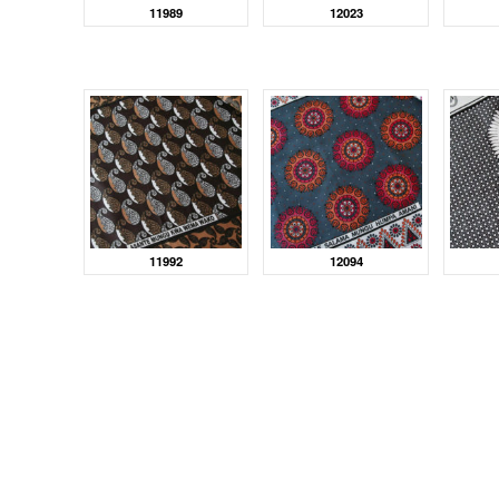
11989
12023
11992
12094