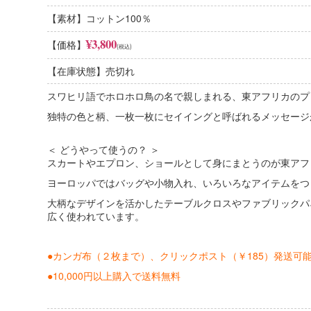
【素材】コットン100％
コットン100%
¥3,800
【価格】
(税込)
肌触りのよさ、安心感
コットンは繊維の中で「肌触りのよさ」に優れています。デリケー
【在庫状態】売切れ
です。吸水性に優れていて、夏は涼しく冬には暖かいという特徴が
スワヒリ語でホロホロ鳥の名で親しまれる、東アフリカのプリン
綿×ポリエステル混紡
扱いやすさ、機能的
独特の色と柄、一枚一枚にセイイングと呼ばれるメッセージ
混紡の目的はそれぞれの繊維の長所を組み合わせることです。２つ
く（ポリエステルの特徴）、肌触りがよく涼しい（綿の特徴）布と
＜ どうやって使うの？ ＞
スカートやエプロン、ショールとして身にまとうのが東アフ
ヨーロッパではバッグや小物入れ、いろいろなアイテムをつ
大柄なデザインを活かしたテーブルクロスやファブリックパ
広く使われています。
●カンガ布（２枚まで）、クリックポスト（￥185）発送可
●10,000円以上購入で送料無料