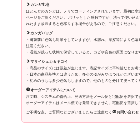
カンガ生地
ほとんどのカンガは、ノリでコーティングされています。最初に水
ページをご覧ください。 パリッとした感触ですが、洗って使い込
れたまま放置すると色移りする場合があるので、ご注意ください。
カンガバッグ
・縫製前に色落ち対策をしていますが、水濡れ、摩擦等により色落
注意ください。
・湿気が残った状態で保管していると、カビや変色の原因になりま
マサイシュカ＆キコイ
・商品のサイズには誤差が生じます。表記サイズは平均値だとお考
・日本の商品基準とは違うため、多少のゆがみやほつれがございま
・初めのうちは多少色落ちしますので、他のものと分けて洗ってく
オーダーアイテムについて
注文時、システムの都合上、発送方法をメール便と宅配便を選択で
オーダーアイテムはメール便では発送できません。宅配便を選択し
ご不明な点、ご質問などございましたらご遠慮なく
お問い合わせ