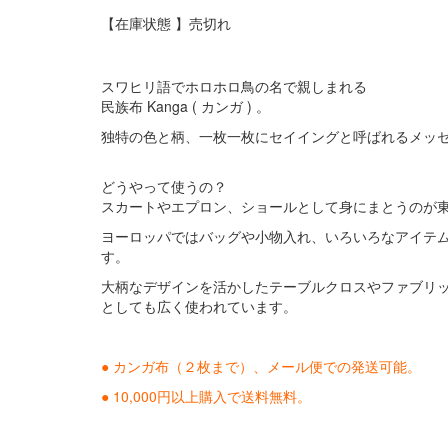
コットンは繊維の中で「肌触りのよさ」に優れています。デ
【在庫状態 】売切れ
然の繊維です。吸水性に優れていて、夏は涼しく冬には暖か
綿×ポリエステル混紡
扱いやすさ、機能的
スワヒリ語でホロホロ鳥の名で親しまれる
混紡の目的はそれぞれの繊維の長所を組み合わせることです
民族布 Kanga ( カンガ ) 。
なりにくく（ポリエステルの特徴）、肌触りがよく涼しい（
独特の色と柄、一枚一枚にセイイングと呼ばれるメッ
どうやって使うの？
スカートやエプロン、ショールとして身にまとうのが
ヨーロッパではバッグや小物入れ、いろいろなアイテ
す。
大柄なデザインを活かしたテーブルクロスやファブリ
としても広く使われています。
● カンガ布（２枚まで）、メール便での発送可能。
● 10,000円以上購入で送料無料。