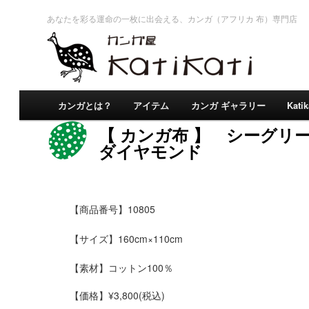
あなたを彩る運命の一枚に出会える、カンガ（アフリカ 布）専門店
カンガとは？
アイテム
カンガ ギャラリー
Kati
【 カンガ布 】 シーグリ
ダイヤモンド
【商品番号】10805
【サイズ】160cm×110cm
【素材】コットン100％
コットン100%
【価格】
¥3,800
(税込)
肌触りのよさ、安心感