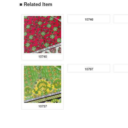
■ Related Item
10746
10740
10797
10737