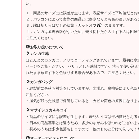
い。
１．商品のサイズには誤差が生じます。表記サイズは平均値だとお
２．パソコンによって実際の商品とは多少なりとも色の違いがある
３．端は切りっぱなしの状態（
カットオフ
）のままです。
４．カンガは原則再版がないため、売り切れたら入手するのは困難
ご注文ください。
お取り扱いについて
カンガ生地
ほとんどのカンガは、ノリでコーティングされています。最初に水
ページをご覧ください。 パリッとした感触ですが、洗って使い込
れたまま放置すると色移りする場合があるので、ご注意ください。
カンガバッグ
・縫製前に色落ち対策をしていますが、水濡れ、摩擦等により色落
注意ください。
・湿気が残った状態で保管していると、カビや変色の原因になりま
マサイシュカ＆キコイ
・商品のサイズには誤差が生じます。表記サイズは平均値だとお考
・日本の商品基準とは違うため、多少のゆがみやほつれがございま
・初めのうちは多少色落ちしますので、他のものと分けて洗ってく
オーダーアイテムについて