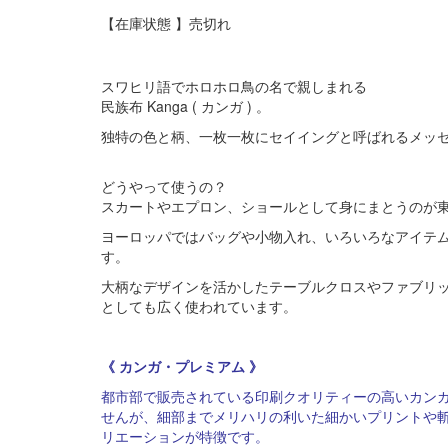
コットンは繊維の中で「肌触りのよさ」に優れています。デ
【在庫状態 】売切れ
然の繊維です。吸水性に優れていて、夏は涼しく冬には暖か
綿×ポリエステル混紡
扱いやすさ、機能的
スワヒリ語でホロホロ鳥の名で親しまれる
混紡の目的はそれぞれの繊維の長所を組み合わせることです
民族布 Kanga ( カンガ ) 。
なりにくく（ポリエステルの特徴）、肌触りがよく涼しい（
独特の色と柄、一枚一枚にセイイングと呼ばれるメッ
どうやって使うの？
スカートやエプロン、ショールとして身にまとうのが
ヨーロッパではバッグや小物入れ、いろいろなアイテ
す。
大柄なデザインを活かしたテーブルクロスやファブリ
としても広く使われています。
《 カンガ・プレミアム 》
都市部で販売されている印刷クオリティーの高いカン
せんが、細部までメリハリの利いた細かいプリントや
リエーションが特徴です。